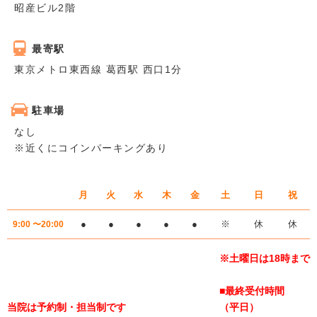
昭産ビル2階
最寄駅
東京メトロ東西線 葛西駅 西口1分
駐車場
なし
※近くにコインパーキングあり
月
火
水
木
金
土
日
祝
●
●
●
●
●
※
休
休
9:00 〜20:00
※土曜日は18時まで
■最終受付時間
当院は予約制・担当制です
（平日）