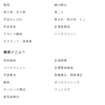
猫背
膝の痛み
四十肩・五十肩
肩こり
手足のしびれ
巻き爪・魚の目・たこ
外反母趾
足底筋膜炎
アキレス腱炎
シンスプリント
オスグッド・成長痛
施術メニュー
局所施術
全身調整
コースメニュー
交通事故施術
手技療法
骨盤矯正・関節矯正
鍼灸
ポールストレッチ
テーピング療法
フットケア
超音波療法